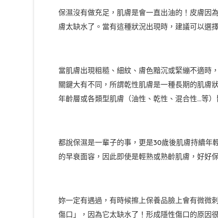
保濕沒有做充足，肌膚是會一直出油的！皮膚因
膚太缺水了。當有這種狀況出現時，建議可以選
當肌膚出現粗糙、細紋、膚色黯沉或緊繃不適時
關鍵大有不同，所謂乾性肌膚是一種長期的肌膚
年齡層或各類型肌膚（油性、乾性、混合性…等）
都說保濕是一輩子的事，更是30歲後肌膚持續年
的早衰面容，因此即使是輕熟或熟齡肌膚，好好
妳一定有遇過，有時候擦上保養品臉上會有微微
傷口」，因為它太缺水了！形成隱性傷口的原因