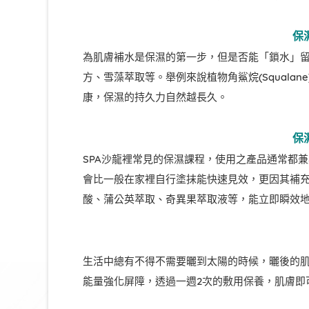
保
為肌膚補水是保濕的第一步，但是否能「鎖水」
方、雪藻萃取等。舉例來說植物角鯊烷(Squal
康，保濕的持久力自然越長久。
保
SPA沙龍裡常見的保濕課程，使用之產品通常都
會比一般在家裡自行塗抹能快速見效，更因其補
酸、蒲公英萃取、奇異果萃取液等，能立即瞬效
生活中總有不得不需要曬到太陽的時候，曬後的
能量強化屏障，透過一週2次的敷用保養，肌膚即