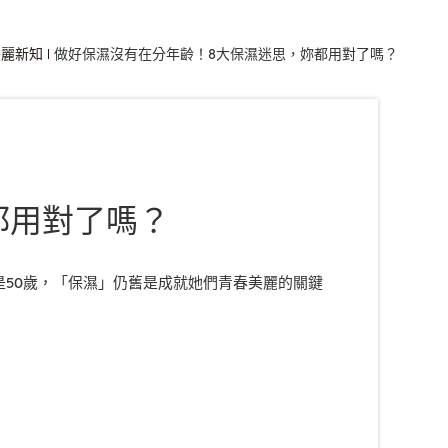
美麗新知
做好保濕沒有在分年齡！8大保濕迷思，妳都用對了嗎？
都用對了嗎？
是50歲，「保濕」仍舊是成就她們青春美麗的關鍵