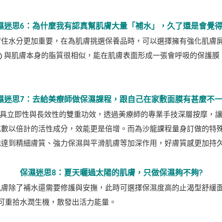
濕迷思6：為什麼我有認真幫肌膚大量「補水」，久了還是會覺得
留住水分更加重要，在為肌膚挑選保養品時，可以選擇擁有強化肌膚
ane) 與肌膚本身的脂質很相似，能在肌膚表面形成一張會呼吸的保
濕迷思7：去給美療師做保濕課程，跟自己在家敷面膜有甚麼不一
兼具立即性與長效性的雙重功效，透過美療師的專業手技深層按摩，
充數以倍計的活性成分，效能更是倍增。而為沙龍課程量身訂做的特
地達到精細膚質、強力保濕與平滑肌膚等加深作用，好膚質感更加持
保濕迷思8：夏天曬過太陽的肌膚，只做保濕夠不夠?
肌膚除了補水還需要修護與安撫，此時可選擇保濕度高的止渴型舒緩
可重拾水潤生機，散發出活力能量。