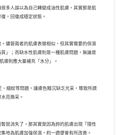
讓很多人誤以為自己轉變成油性肌膚，其實那是肌
修復，回復成穩定狀態。
效。儘管兩者的肌膚表徵相似，但其實需要的保濕
脂質」；而缺水性肌膚則是一種肌膚問題，無論是
肌膚則應大量補充「水分」。
足、細紋等問題，讓膚色黯沉缺乏光采，導致所謂
膚水亮煥采。
短暫就消失了，那其實是因為妳的肌膚出現「隱性
密集地為肌膚加強保濕，約一週便會有所改善。