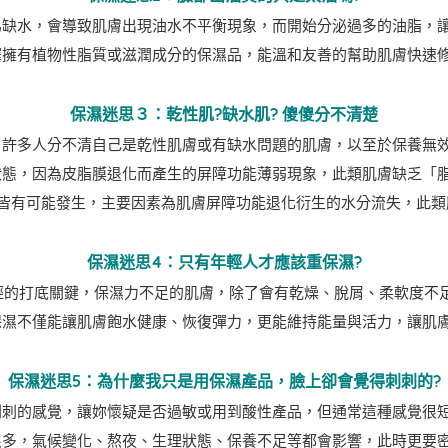
為缺水，會導致肌膚出現油水不平衡現象，而開始分泌過多的油脂，
擇擁有植物性脂質或滋潤成分的保濕品，能溫和友善的幫助肌膚快速
保濕迷思３：
乾性肌?缺水肌? 傻傻分不清楚
，許多人分不清自己是乾性肌膚或有缺水問題的肌膚，以至於保養無
狀態，因為皮脂膜退化而產生的屏障功能薄弱現象，此類肌膚缺乏「
皆有可能發生，主要因素為肌膚屏障功能退化衍生的水分流失，此類
保濕迷思4：
只有年輕人才應該重保濕?
輕的打底關鍵，保濕力不足的肌膚，除了會有乾燥、脫屑、柔軟度不
保濕不僅能讓肌膚飽水健康、恢復彈力，更能維持能量與活力，讓肌
保濕迷思5：為什麼我只是用保濕產品，臉上卻會覺得刺刺的?
刺刺的感覺，讓妳懷疑是否過敏或用到酸性產品，但通常這種感覺很
很多，氣候變化、熬夜、生理狀態、保養不足等都會影響，此時更要