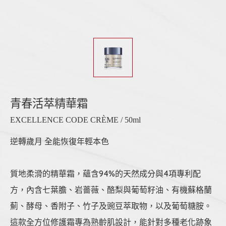
青春活萃精華霜
EXCELLENCE CODE CRÈME / 50ml
逆轉歲月 全能恢復年輕本色
質地柔滑的精華霜，蘊含94%的天然成分與4項專利配
方，內含七葉膽、岩薔薇、酪梨與葡萄籽油、有機蘇格蘭
薊、酵母、香附子、竹子及豌豆萃取物，以及葡萄糖胺。
這款全方位修護霜專為熟齡肌設計，能針對多種老化跡象