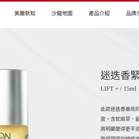
迷迭香
LIFT + / 15ml
此款迷迭香基底
度。含蛇麻草、鼠
將明顯變得更平
臉與頸部的線條