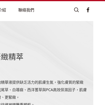
緊緻精萃
的精華液提供缺乏活力的肌膚生氣，強化膚質的緊緻
尾草、白蕁麻、西洋蓍草與PCA高效保濕因子，肌膚
滑、更緊緻，
亦彷彿被精雕重塑般。