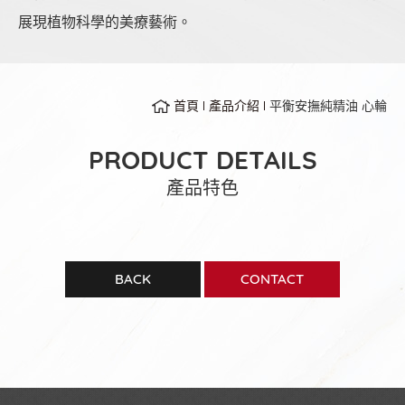
展現植物科學的美療藝術。
首頁
產品介紹
平衡安撫純精油 心輪
PRODUCT DETAILS
產品特色
BACK
CONTACT