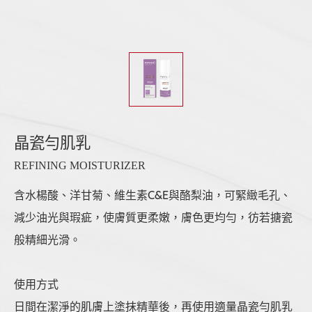
晶瓷勻肌乳
REFINING MOISTURIZER
含水楊酸、洋甘菊、維生素C&E與酪梨油，可緊緻毛孔、
減少油光與瑕疵，使膚質更柔嫩，膚色更均勻，彷若搪瓷
般精細光滑。
使用方式
日間在潔淨的肌膚上塗抹精華後，再使用適量晶瓷勻肌乳