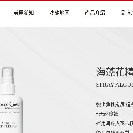
海藻花
SPRAY ALGUE
強化彈性捲度 造
• 天然修護
運用海藻與花朵
後及自然捲髮質