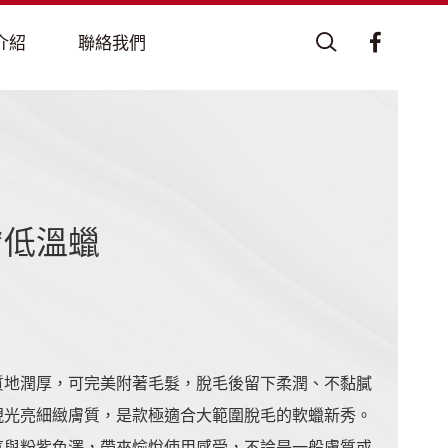
膚低溫蠟
質地潤厚，可完美附著毛髮，脫毛後留下柔潤、不黏膩
現光亮細緻膚質，是款極適合大範圍脫毛的軟蠟新秀。
氛與粉紫色澤，帶來愉悅使用感受，不論是一般膚質或