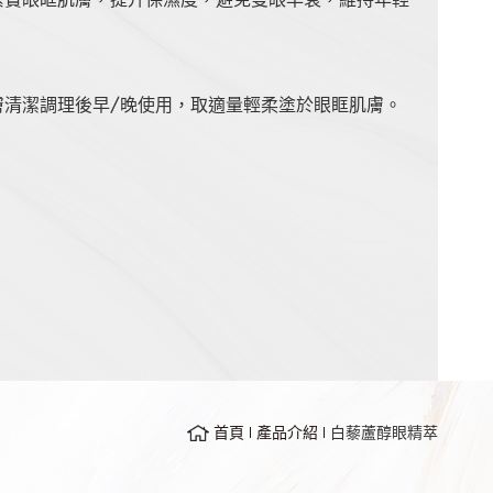
膚清潔調理後早/晚使用，取適量輕柔塗於眼眶肌膚。
首頁
產品介紹
白藜蘆醇眼精萃