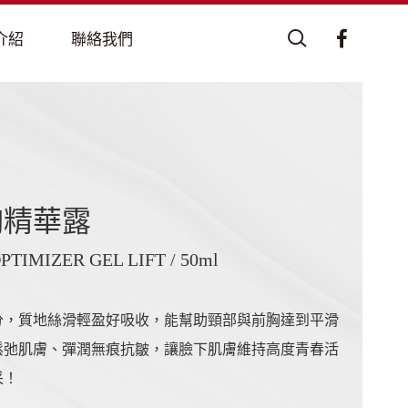
胸精華露
TIMIZER GEL LIFT / 50ml
分，質地絲滑輕盈好吸收，能幫助頸部與前胸達到平滑
鬆弛肌膚、彈潤無痕抗皺，讓臉下肌膚維持高度青春活
采！